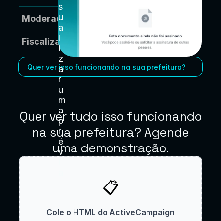
s
u
Moderador
a
l
Fiscalização offline
i
z
Quer ver isso funcionando na sua prefeitura?
a
r 
u
m
a 
Quer ver tudo isso funcionando
p
na sua prefeitura? Agende
r
é
uma demonstração.
v
i
a
📋
Cole o HTML do ActiveCampaign