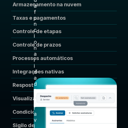
Armazenamento na nuvem
a 
f
u
Taxas e pagamentos
n
c
Controle de etapas
i
o
Controle de prazos
n
a
Processos automáticos
l
i
Integrações nativas
d
a
d
Respostas padrões
e 
p
Visualizador pdf
a
r
Condicionantes
a 
v
Sigilo de dados
i