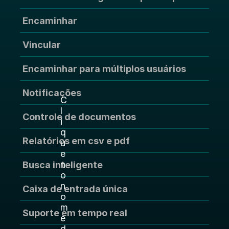
Encaminhar
Vincular
Encaminhar para múltiplos usuários
Notificações
C
l
Controle de documentos
i
q
Relatórios em csv e pdf
u
e 
n
Busca inteligente
o 
n
Caixa de entrada única
o
m
Suporte em tempo real
e 
d