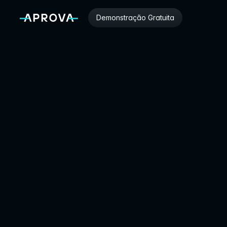
Demonstração Gratuita
130+ 
prefeituras 
escolheram a 
Aprova. Veja o 
que elas têm 
que os outros 
sistemas não 