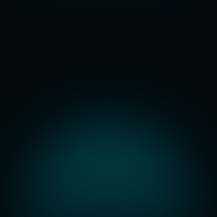
Inteligência 
artificial
A Lume analisa documentos, assegura 
autenticidade e automatiza processos. 
Do reconhecimento de comprovantes 
à montagem de despachos, os agentes 
de IA fazem o trabalho pesado para 
que o servidor público apenas valide e 
envie.
O QUE RESOLVE